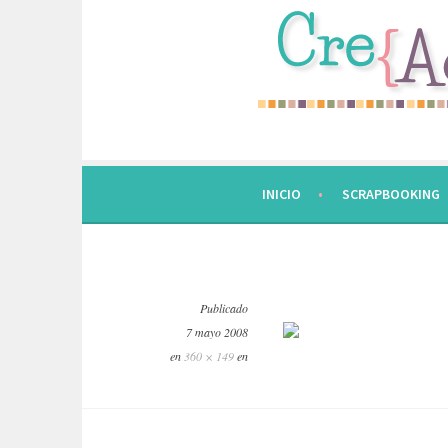
Saltar
al
contenido.
INICIO
SCRAPBOOKING
Publicado
7 mayo 2008
en
360 × 149
en