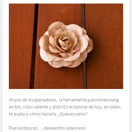
Un par de troqueladoras, la herramienta para embossing
en frío, cola caliente y ¡listo! En el tutorial de hoy, en vídeo,
te explico cómo hacerla. ¿Quieres verlo?
Pues entonces…. deeeentro vídeoooo!