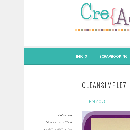
Saltar
al
contenido.
INICIO
SCRAPBOOKING
CLEANSIMPLE7
Previous
Publicado
14 noviembre 2008
en
425 × 407
en
Un