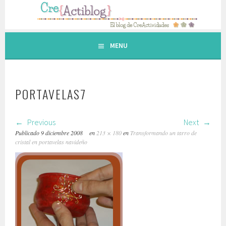
Saltar
al
contenido.
MENU
PORTAVELAS7
Previous
Next
Publicado
9 diciembre 2008
en
213 × 180
en
Transformando un tarro de
cristal en portavelas navideño