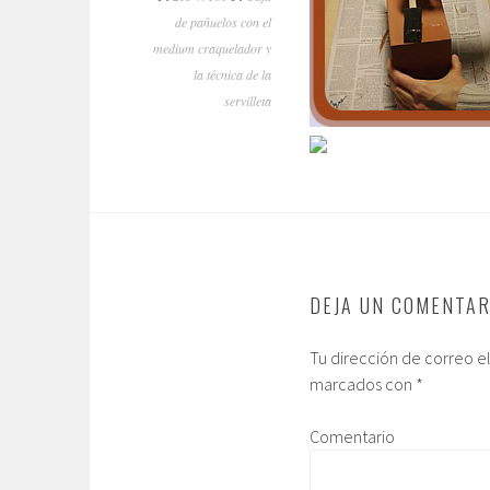
de pañuelos con el
medium craquelador y
la técnica de la
servilleta
DEJA UN COMENTAR
Tu dirección de correo e
marcados con
*
Comentario