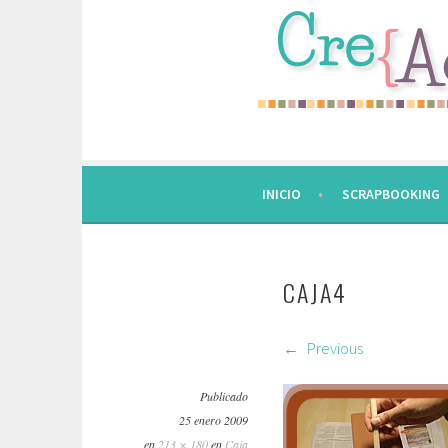
Saltar
al
contenido.
INICIO
SCRAPBOOKING
CAJA4
Previous
Publicado
25 enero 2009
en
213 × 180
en
Caja