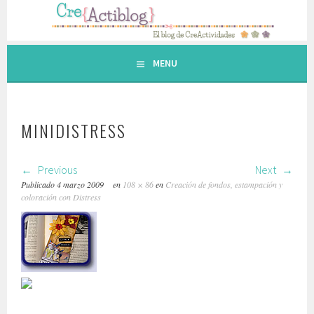
Saltar
al
contenido.
MENU
MINIDISTRESS
Previous
Next
Publicado
4 marzo 2009
en
108 × 86
en
Creación de fondos, estampación y
coloración con Distress