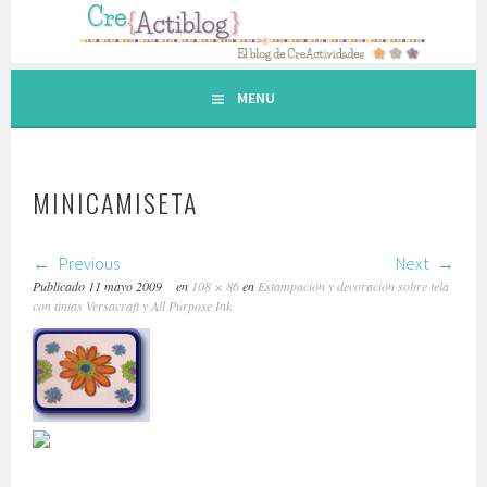
Saltar
al
contenido.
MENU
MINICAMISETA
Previous
Next
Publicado
11 mayo 2009
en
108 × 86
en
Estampación y decoración sobre tela
con tintas Versacraft y All Purpose Ink