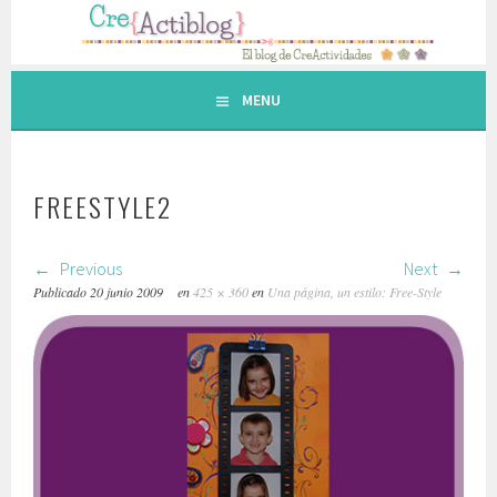
Saltar
al
contenido.
MENU
FREESTYLE2
Previous
Next
Publicado
20 junio 2009
en
425 × 360
en
Una página, un estilo: Free-Style