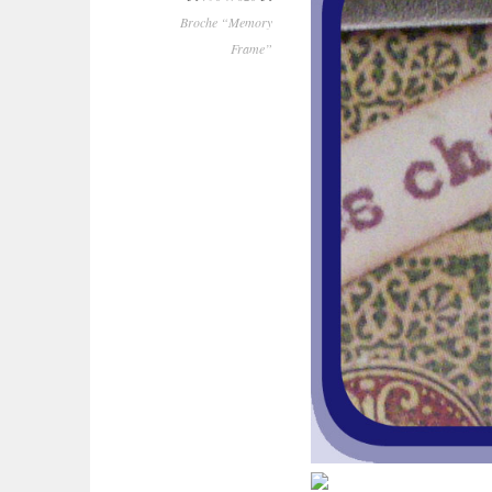
Broche “Memory
Frame”