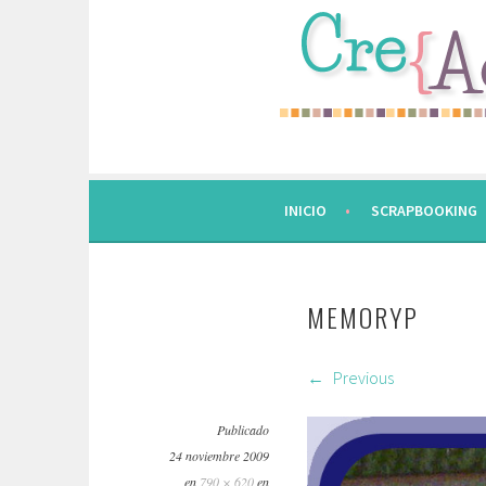
Saltar
al
contenido.
INICIO
SCRAPBOOKING
MEMORYP
Previous
Publicado
24 noviembre 2009
en
790 × 620
en