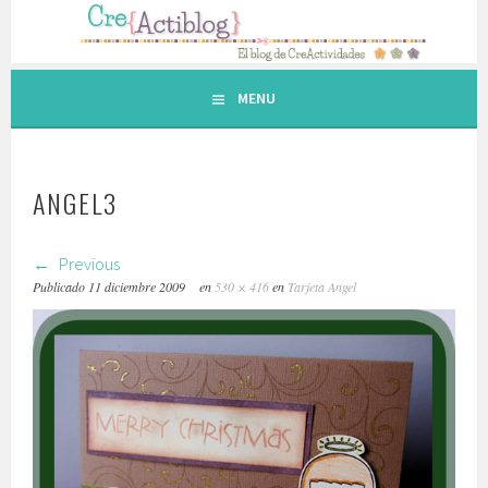
Saltar
al
contenido.
MENU
ANGEL3
Previous
Publicado
11 diciembre 2009
en
530 × 416
en
Tarjeta Angel