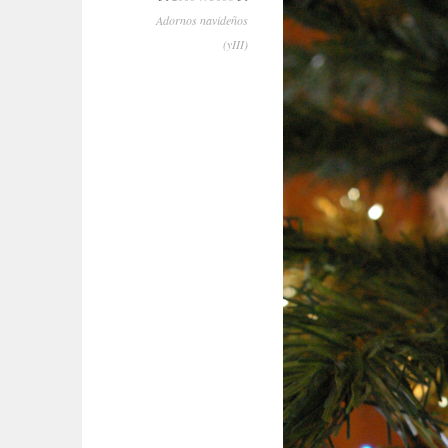
Adornos navideños
(yIII)