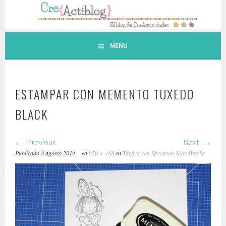
Saltar
al
contenido.
MENU
ESTAMPAR CON MEMENTO TUXEDO
BLACK
Previous
Next
Publicado
8 agosto 2014
en
650 × 488
en
Tarjeta con Spectrum Noir Pencils