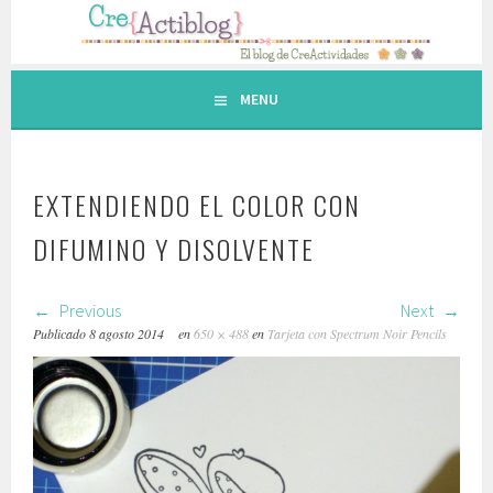
Saltar
al
contenido.
MENU
EXTENDIENDO EL COLOR CON
DIFUMINO Y DISOLVENTE
Previous
Next
Publicado
8 agosto 2014
en
650 × 488
en
Tarjeta con Spectrum Noir Pencils