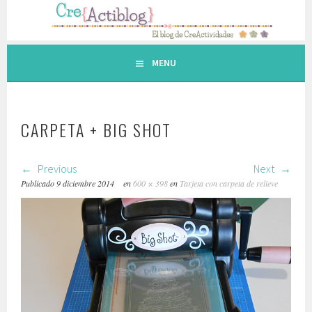
Saltar
al
contenido.
MENU
CARPETA + BIG SHOT
Previous
Next
Publicado
9 diciembre 2014
en
600 × 398
en
Tarjeta con carpeta de relieve