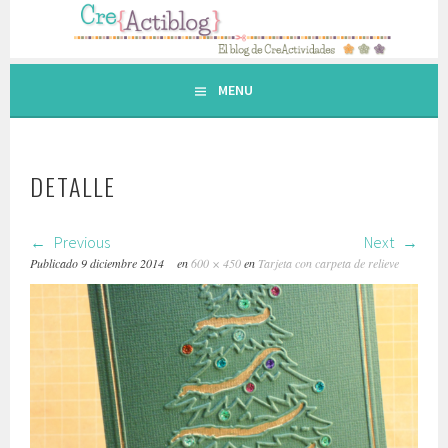
Saltar
al
contenido.
MENU
DETALLE
Previous
Next
Publicado
9 diciembre 2014
en
600 × 450
en
Tarjeta con carpeta de relieve