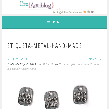
Saltar
al
contenido.
MENU
ETIQUETA-METAL-HAND-MADE
Previous
Next
Publicado
29 junio 2015
en
375 × 375
en
Haz tu propio cuaderno utilizando
la encuadernación copta