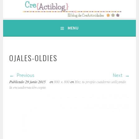
Saltar
al
contenido.
MENU
OJALES-OLDIES
Previous
Next
Publicado
29 junio 2015
en
800 × 800
en
Haz tu propio cuaderno utilizando
la encuadernación copta