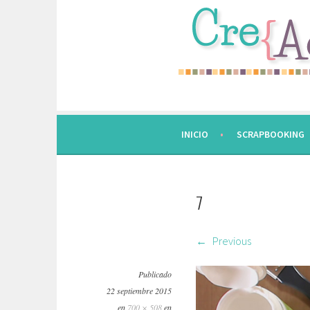
Saltar
al
contenido.
INICIO
SCRAPBOOKING
7
Previous
Publicado
22 septiembre 2015
en
700 × 508
en