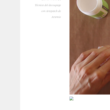
Técnica del decoupage
con Artepatch de
Artemio