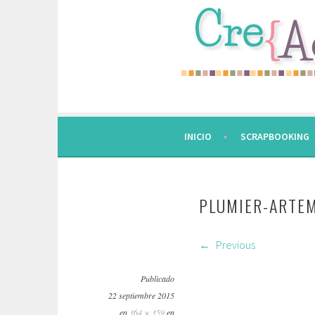
Saltar
al
contenido.
INICIO
SCRAPBOOKING
PLUMIER-ARTE
Previous
Publicado
22 septiembre 2015
en
364 × 359
en