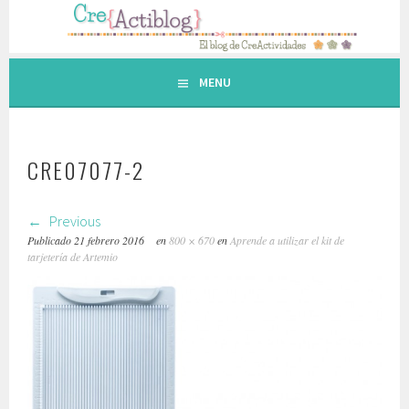
Saltar
al
contenido.
MENU
CRE07077-2
Previous
Publicado
21 febrero 2016
en
800 × 670
en
Aprende a utilizar el kit de
tarjetería de Artemio