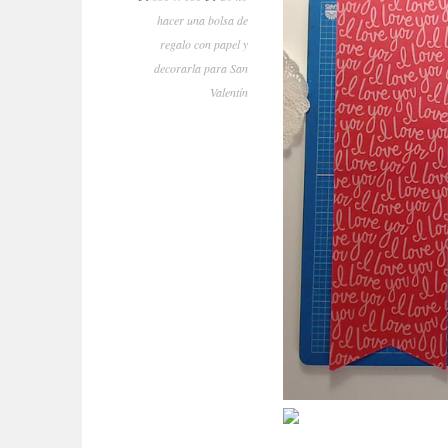
hacer una bolsa de
regalo con papel y
decorarla para San
Valentín