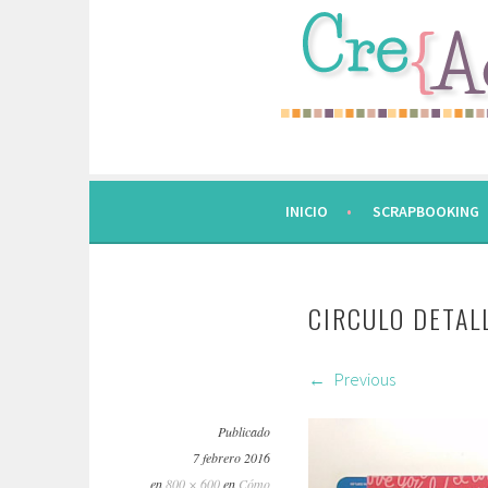
Saltar
al
contenido.
INICIO
SCRAPBOOKING
CIRCULO DETAL
Previous
Publicado
7 febrero 2016
en
800 × 600
en
Cómo