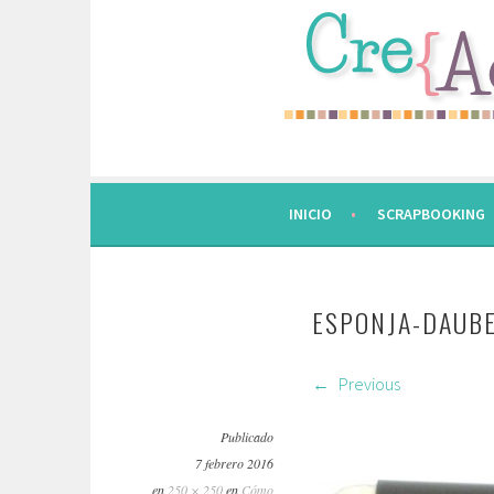
Saltar
al
contenido.
INICIO
SCRAPBOOKING
ESPONJA-DAUB
Previous
Publicado
7 febrero 2016
en
250 × 250
en
Cómo