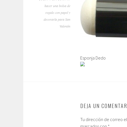
hacer una bolsa de
regalo con papel y
decorarla para San
Valentín
Esponja Dedo
DEJA UN COMENTAR
Tu dirección de correo e
marcados con
*