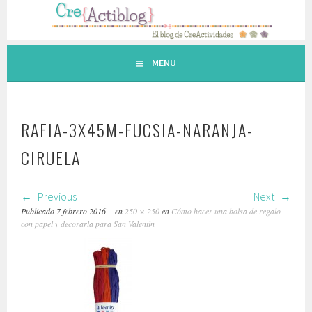
Saltar
al
contenido.
MENU
RAFIA-3X45M-FUCSIA-NARANJA-
CIRUELA
Previous
Next
Publicado
7 febrero 2016
en
250 × 250
en
Cómo hacer una bolsa de regalo
con papel y decorarla para San Valentín