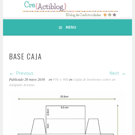
Saltar
al
contenido.
MENU
BASE CAJA
Previous
Next
Publicado
26 mayo 2016
en
950 × 900
en
Cajita de bombones sobre un
minipalet Artemio