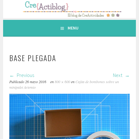
Saltar
al
contenido.
MENU
BASE PLEGADA
Previous
Next
Publicado
26 mayo 2016
en
800 × 600
en
Cajita de bombones sobre un
minipalet Artemio