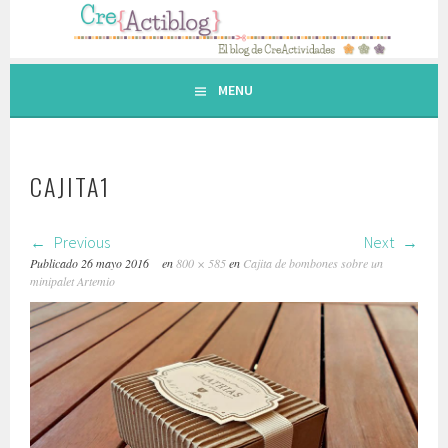
Saltar
al
contenido.
MENU
CAJITA1
Previous
Next
Publicado
26 mayo 2016
en
800 × 585
en
Cajita de bombones sobre un
minipalet Artemio