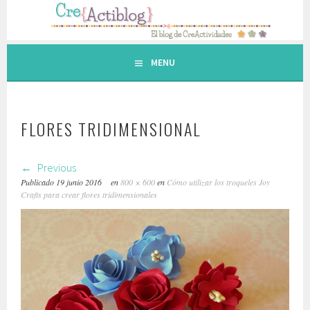
Saltar
al
contenido.
MENU
FLORES TRIDIMENSIONAL
Previous
Publicado
19 junio 2016
en
800 × 600
en
Cómo utilizar los troqueles Joy
Crafts para crear flores tridimensionales