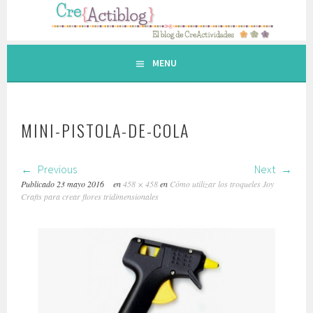
Saltar
al
contenido.
MENU
MINI-PISTOLA-DE-COLA
Previous
Next
Publicado
23 mayo 2016
en
458 × 458
en
Cómo utilizar los troqueles Joy
Crafts para crear flores tridimensionales