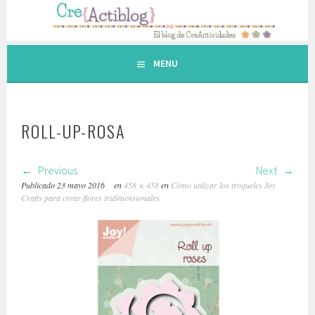
Saltar
al
contenido.
MENU
ROLL-UP-ROSA
Previous
Next
Publicado
23 mayo 2016
en
458 × 458
en
Cómo utilizar los troqueles Joy
Crafts para crear flores tridimensionales