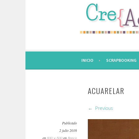
Saltar
al
contenido.
INICIO
SCRAPBOOKING
ACUARELAR
Previous
Publicado
2 julio 2016
en
800 × 600
en
Banco