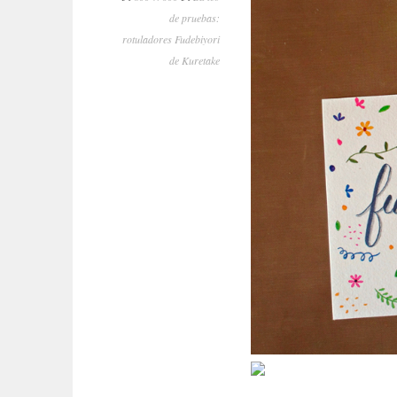
de pruebas:
rotuladores Fudebiyori
de Kuretake