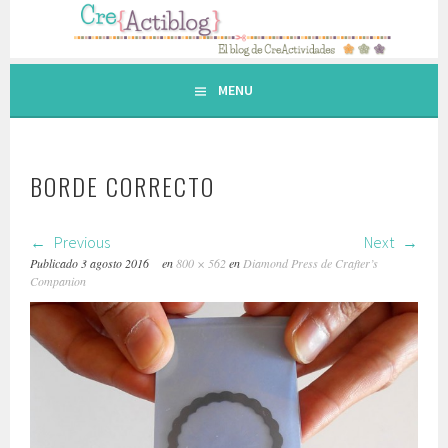
Saltar
al
contenido.
MENU
BORDE CORRECTO
Previous
Next
Publicado
3 agosto 2016
en
800 × 562
en
Diamond Press de Crafter’s
Companion