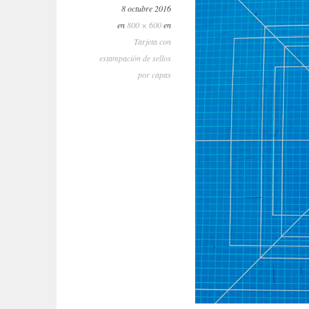
8 octubre 2016
en
800 × 600
en
Tarjeta con
estampación de sellos
por capas