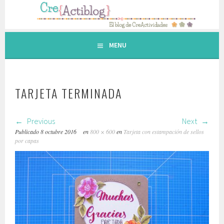
Saltar
al
contenido.
MENU
TARJETA TERMINADA
Previous
Next
Publicado
8 octubre 2016
en
800 × 600
en
Tarjeta con estampación de sellos
por capas