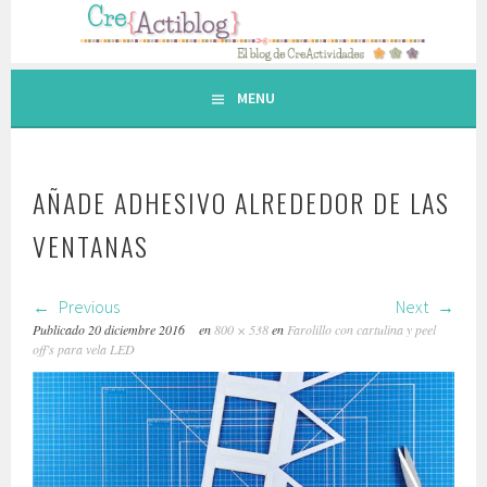
Saltar
al
contenido.
MENU
AÑADE ADHESIVO ALREDEDOR DE LAS
VENTANAS
Previous
Next
Publicado
20 diciembre 2016
en
800 × 538
en
Farolillo con cartulina y peel
off’s para vela LED