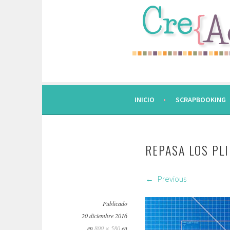
Saltar
al
contenido.
INICIO
SCRAPBOOKING
REPASA LOS PL
Previous
Publicado
20 diciembre 2016
en
800 × 580
en