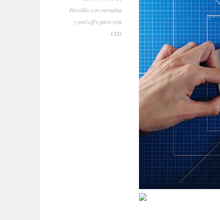
Farolillo con cartulina
y peel off’s para vela
LED