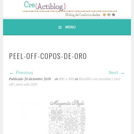
Saltar
al
contenido.
MENU
PEEL-OFF-COPOS-DE-ORO
Previous
Next
Publicado
20 diciembre 2016
en
800 × 800
en
Farolillo con cartulina y peel
off’s para vela LED