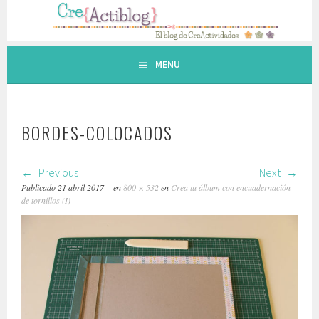
Saltar
al
contenido.
MENU
BORDES-COLOCADOS
Previous
Next
Publicado
21 abril 2017
en
800 × 532
en
Crea tu álbum con encuadernación
de tornillos (I)