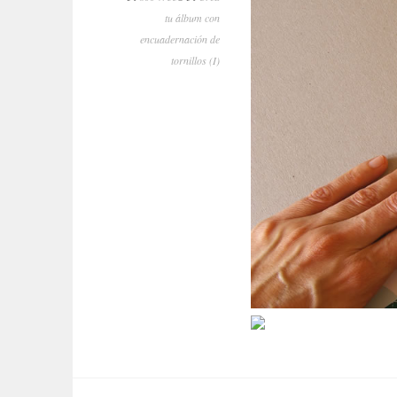
tu álbum con
encuadernación de
tornillos (I)