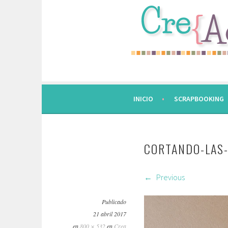
Saltar
al
contenido.
INICIO
SCRAPBOOKING
CORTANDO-LAS
Previous
Publicado
21 abril 2017
en
800 × 532
en
Crea