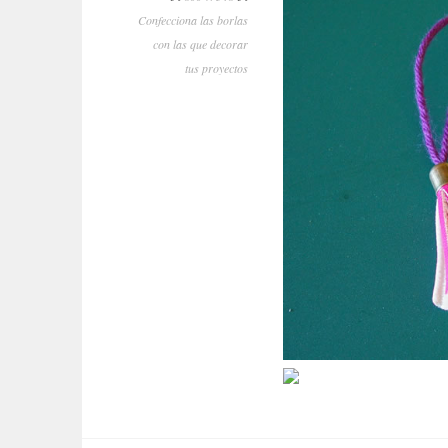
Confecciona las borlas
con las que decorar
tus proyectos