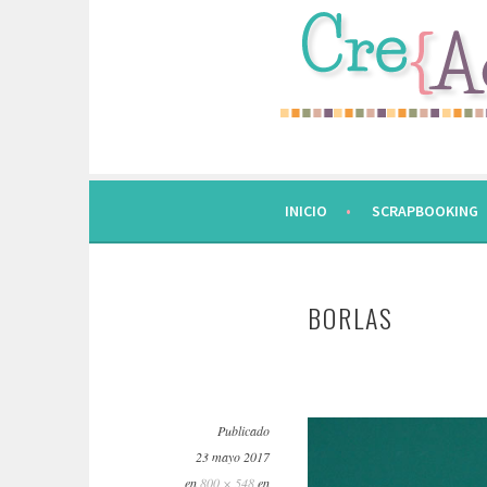
Saltar
al
contenido.
INICIO
SCRAPBOOKING
BORLAS
Publicado
23 mayo 2017
en
800 × 548
en