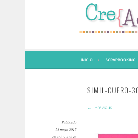
Saltar
al
contenido.
INICIO
SCRAPBOOKING
SIMIL-CUERO-3
Previous
Publicado
23 mayo 2017
en
458 × 458
en