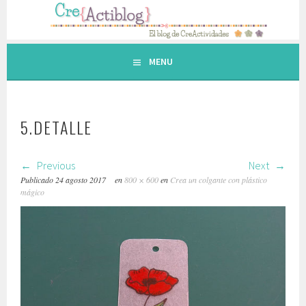
Saltar
al
contenido.
MENU
5.DETALLE
Previous
Next
Publicado
24 agosto 2017
en
800 × 600
en
Crea un colgante con plástico
mágico