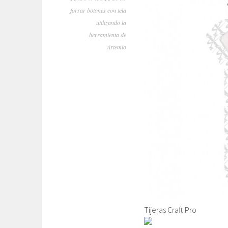
forrar botones con tela
utilizando la
herramienta de
Artemio
Tijeras Craft Pro