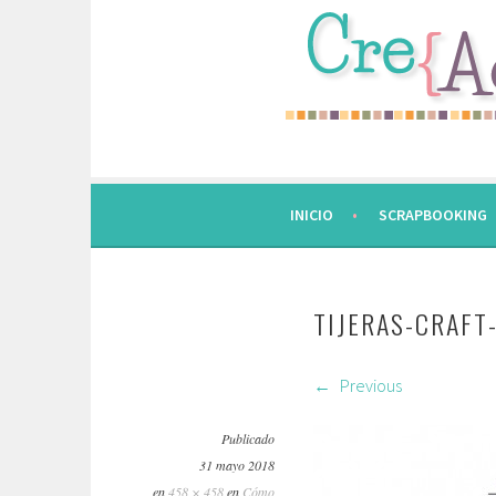
Saltar
al
contenido.
INICIO
SCRAPBOOKING
TIJERAS-CRAFT
Previous
Publicado
31 mayo 2018
en
458 × 458
en
Cómo