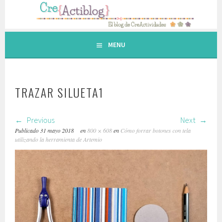
Saltar
al
contenido.
MENU
TRAZAR SILUETA1
Previous
Next
Publicado
31 mayo 2018
en
800 × 608
en
Cómo forrar botones con tela
utilizando la herramienta de Artemio