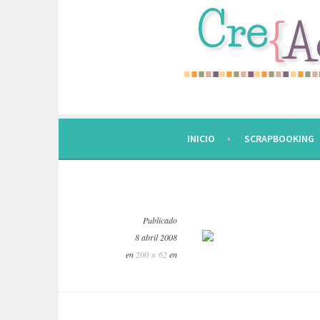
Saltar
al
contenido.
INICIO
SCRAPBOOKING
Publicado
8 abril 2008
en
200 × 62
en