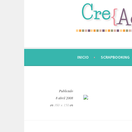
Saltar
al
contenido.
INICIO
SCRAPBOOKING
Publicado
8 abril 2008
en
160 × 150
en