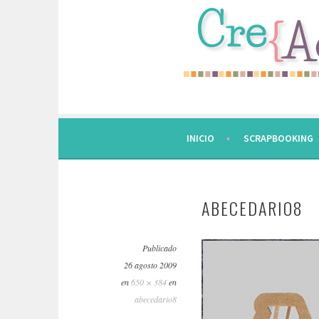
Saltar
al
contenido.
INICIO
SCRAPBOOKING
ABECEDARIO8
Publicado
26 agosto 2009
en
650 × 384
en
abecedario8