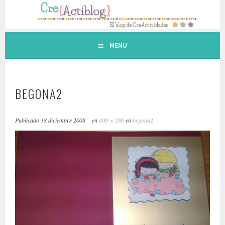
Saltar
al
contenido.
MENU
BEGONA2
Publicado
18 diciembre 2008
en
400 × 286
en
begona2