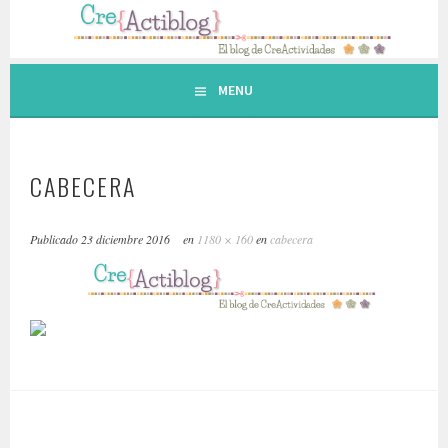
Saltar
al
contenido.
MENU
CABECERA
Publicado
23 diciembre 2016
en
1180 × 160
en
cabecera