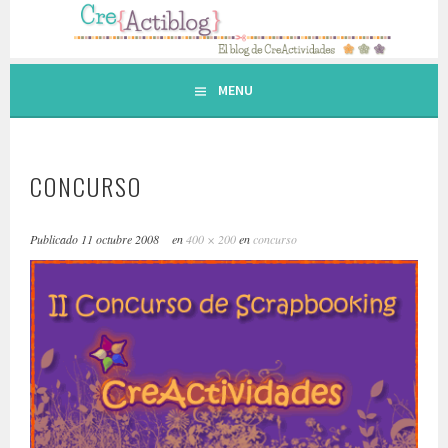
Saltar
al
contenido.
MENU
CONCURSO
Publicado
11 octubre 2008
en
400 × 200
en
concurso