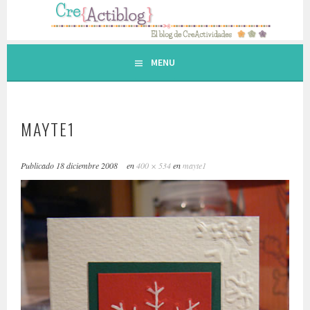
Saltar
al
contenido.
MENU
MAYTE1
Publicado
18 diciembre 2008
en
400 × 534
en
mayte1